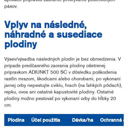
pásov.
Vplyv na následné,
náhradné a susediace
plodiny
Výsev/výsadba následných plodín je bez obmedzenia. V
prípade predčasného zaorania plodiny ošetrenej
prípravkom ADIUNKT 500 SC v dôsledku poškodenia
rastlín mrazom, škodcami alebo chorobami, po vykonaní
jarnej orby nepestujte cviklu, hrach (na ľahkých pôdach),
repku, ovos ani ostatné kapustovité plodiny. Ostatné
plodiny možno pestovať po vykonaní orby do hĺbky 20
cm.
Plodina
Účel použitia
Dávka/ha
Ochranná d