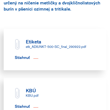
určený na ničenie metličky a dvojklíčnolistových
burín v pšenici ozimnej a tritikale.
Etiketa
etk_ADIUNKT-500-SC_final_290922.pdf
Stiahnuť
KBÚ
KBU.pdf
Stiahnuť