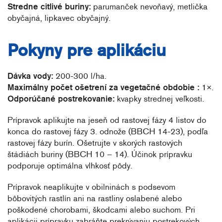
Stredne citlivé buriny:
parumanček nevoňavý, metlička
obyčajná, lipkavec obyčajný.
Pokyny pre aplikáciu
Dávka vody:
200-300 l/ha.
Maximálny počet ošetrení za vegetačné obdobie :
1×.
Odporúčané postrekovanie:
kvapky strednej veľkosti.
Prípravok aplikujte na jeseň od rastovej fázy 4 listov do
konca do rastovej fázy 3. odnože (BBCH 14-23), podľa
rastovej fázy burín. Ošetrujte v skorých rastových
štádiách buriny (BBCH 10 – 14). Účinok prípravku
podporuje optimálna vlhkosť pôdy.
Prípravok neaplikujte v obilninách s podsevom
bôbovitých rastlín ani na rastliny oslabené alebo
poškodené chorobami, škodcami alebo suchom. Pri
aplikácii prípravku zabráňte prekrývaniu postrekových