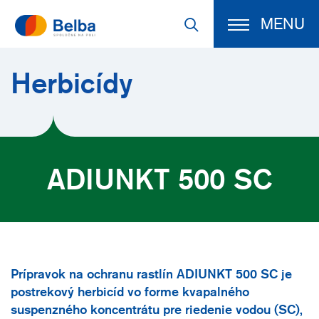
MENU
Herbicídy
ADIUNKT 500 SC
Prípravok na ochranu rastlín ADIUNKT 500 SC je
postrekový herbicíd vo forme kvapalného
suspenzného koncentrátu pre riedenie vodou (SC),