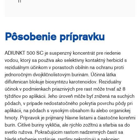
1l
Pôsobenie prípravku
ADIUNKT 500 SC je suspenzný koncentrát pre riedenie
vodou, ktorý sa používa ako selektívny kontaktný herbicíd s
reziduálnym účinkom v porastoch obilnín na ochranu proti
jednoročným dvojklíčnolistovým burinám. Účinná látka
diflufenican blokuje biosyntézu karotenoidov. Reziduálny
účinok v podmienkach priaznivých pre rast môže trvať až 8
týždňov po aplikácii. Jeho úroveň môže byť znížená na suchých
pôdach, v prípade nedostatočného pokrytia povrchu pôdy pri
aplikácii, na pôdach s vysokým obsahom ílu alebo organickej
hmoty. Prípravok je prijímaný hlavne listami a čiastočne koreňmi
burín. Citlivé buriny vyklíčia, ale rýchlo zožltnú a sfarbia sa do
svetlo ružova. Pokračujúcim rastom nadzemných častí sa
bledé sfarbenie rozširuje, rastliny nekrotizujú a nakoniec