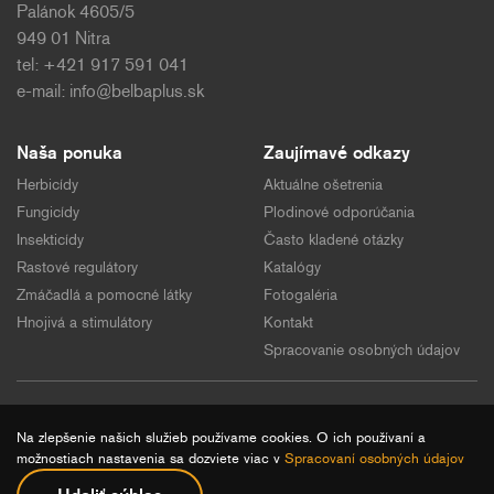
Palánok 4605/5
949 01 Nitra
tel: +421 917 591 041
e-mail:
info@belbaplus.sk
Naša ponuka
Zaujímavé odkazy
Herbicídy
Aktuálne ošetrenia
Fungicídy
Plodinové odporúčania
Insekticídy
Často kladené otázky
Rastové regulátory
Katalógy
Zmáčadlá a pomocné látky
Fotogaléria
Hnojivá a stimulátory
Kontakt
Spracovanie osobných údajov
2026 © BELBA PLUS, Všetky práva vyhradené
Na zlepšenie našich služieb používame cookies. O ich používaní a
možnostiach nastavenia sa dozviete viac v
Spracovaní osobných údajov