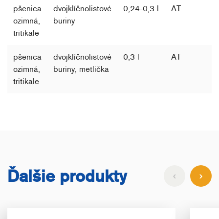
pšenica
dvojklíčnolistové
0,24-0,3 l
AT
ozimná,
buriny
tritikale
pšenica
dvojklíčnolistové
0,3 l
AT
ozimná,
buriny, metlička
tritikale
Ďalšie produkty