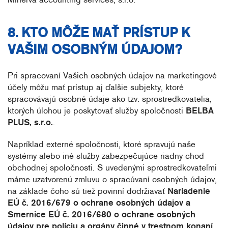
8. KTO MÔŽE MAŤ PRÍSTUP K
VAŠIM OSOBNÝM ÚDAJOM?
Pri spracovaní Vašich osobných údajov na marketingové
účely môžu mať prístup aj ďalšie subjekty, ktoré
spracovávajú osobné údaje ako tzv. sprostredkovatelia,
ktorých úlohou je poskytovať služby spoločnosti
BELBA
PLUS, s.r.o.
.
Napríklad externé spoločnosti, ktoré spravujú naše
systémy alebo iné služby zabezpečujúce riadny chod
obchodnej spoločnosti. S uvedenými sprostredkovateľmi
máme uzatvorenú zmluvu o spracúvaní osobných údajov,
na základe čoho sú tiež povinní dodržiavať
Nariadenie
EÚ č. 2016/679 o ochrane osobných údajov a
Smernice EÚ č. 2016/680 o ochrane osobných
údajov pre políciu a orgány činné v trestnom konaní.,