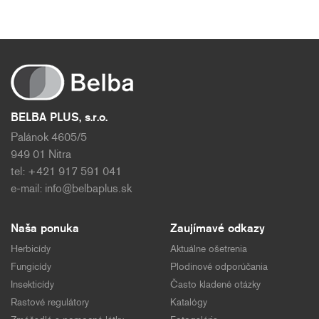
BELBA PLUS, s.r.o.
Palánok 4605/5
949 01 Nitra
tel: +421 917 591 041
e-mail:
info@belbaplus.sk
Naša ponuka
Zaujímavé odkazy
Herbicídy
Aktuálne ošetrenia
Fungicídy
Plodinové odporúčania
Insekticídy
Často kladené otázky
Rastové regulátory
Katalógy