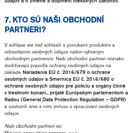
údajov a o zmene a doplnení niektorých zákonov.
7. KTO SÚ NAŠI OBCHODNÍ
PARTNERI?
V súhlase ste tiež súhlasili s ponukami produktov a
odovzdaním osobných údajov našim vybraným
obchodným partnerom. Naši obchodní partneri rovnako
dodržiavajú pravidlá ochrany osobných údajov na
základe
Nariadenia EÚ č. 2016/679 o ochrane
osobných údajov a Smernica EÚ č. 2016/680 o
ochrane osobných údajov pre políciu a orgány činné
v trestnom konaní., prijaté Európskym parlamentom a
Radou
(General Data Protection Regulation – GDPR)
a uzatvorili sme s nimi zmluvu o spracúvaní osobných
údajov.
Naši obchodní partneri sú:
Minerva accounting services, s.r.o.