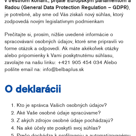
v trestnom konaní., prijaté Európskym parlamentom a
Radou (General Data Protection Regulation – GDPR)
,
je potrebné, aby sme od Vás získali nový súhlas, ktorý
zodpovedá novým legislatívnym podmienkam
Prečítajte si, prosím, nižšie uvedené informácie o
spracovávaní osobných údajov, ktoré sme pripravili vo
forme otázok a odpovedí. Ak máte akékoľvek otázky
alebo pripomienky k Vami poskytnutému súhlasu,
zavolajte na našu linku: +421 905 454 034 Alebo
pošlite email na: info@belbaplus.sk
O deklarácii
Kto je správca Vašich osobných údajov?
Aké Vaše osobné údaje spracúvame?
Z akých zdrojov osobné údaje pochádzajú?
Na aké účely ste poskytli svoj súhlas?
Prečo dochádza k profilovaniu a automatizovanému