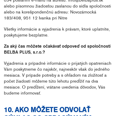
034 poslaním e-mailu na adresu: info@belbaplus.sk
alebo písomnou žiadosťou zaslanou do sídla spoločnosti
alebo na korešpondenčnú adresu: Novozámocká
183/408, 951 12 Ivanka pri Nitre
Všetky informácie a vyjadrenia k právam, ktoré uplatníte,
poskytujeme bezplatne.
Za aký čas môžete očakávať odpoveď od spoločnosti
BELBA PLUS, s.r.o.?
Vyjadrenia a prípadné informácie o prijatých opatreniach
Vám poskytneme čo najskôr, najneskôr však do jedného
mesiaca. V prípade potreby a s ohľadom na zložitosť a
počet žiadostí môžeme túto lehotu predĺžiť na dva
mesiace. O predĺžení, vrátane uvedenia dôvodov, Vás
budeme informovať.
10. AKO MÔŽETE ODVOLAŤ