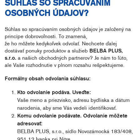
SÚHLAS SO SPRACÚVANÍM
OSOBNÝCH ÚDAJOV?
Súhlas so spracúvaním osobných údajov je založený na
princípe dobrovoľnosti. To znamená,
že ho môžete kedykoľvek odvolať. Nechcete ďalej
dostávať ponuky produktov a služieb
BELBA PLUS,
s.r.o.
a našich obchodných partnerov? Je nám to ľúto,
ale Vaše rozhodnutie v plnom rozsahu rešpektujeme.
Formálny obsah odvolania súhlasu:
Kto odvolanie podáva. Uveďte:
Vaše meno a priezvisko, adresu bydliska a dátum
narodenia, aby sme Vás vedeli identifikovať.
Komu odvolanie podávate. Odvolanie môžete
adresovať:
BELBA PLUS, s.r.o., sídlo Novozámocká 183/408,
951 12 Ivanka pri Nitre