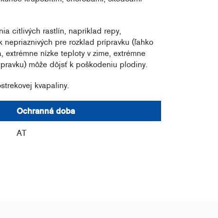
 citlivých rastlín, napríklad repy,
 nepriaznivých pre rozklad prípravku (ľahko
 extrémne nízke teploty v zime, extrémne
rípravku) môže dôjsť k poškodeniu plodiny.
strekovej kvapaliny.
Ochranná doba
AT