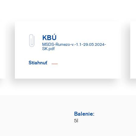
KBÚ
MSDS-Rumezo-v.-1.1-29.05.2024-
SK.pdf
Stiahnuť
Balenie:
5
l