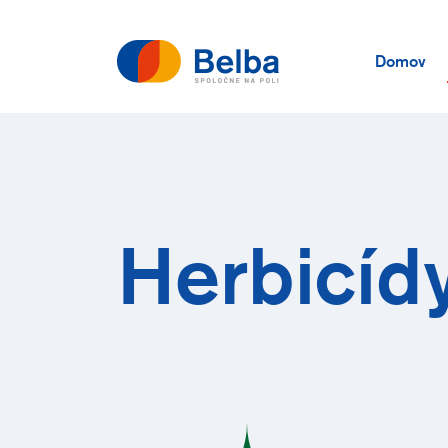
Domov
Herbicíd