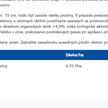
uricu.
. 15 cm, môžu byť zasiate všetky plodiny. V prípade pestovania
 zeleniny a ozimných obilnín predčasne zasiatych za podmienok
 obsahom organických látok >4,0%, nízka biologická aktivita,
/alebo v zime, prekrývanie postrekových pásov pri aplikácii p
tane úvratí. Zabráňte zasiahnutiu susedných plodín úletom po
Dávka/ha
uriny
0,75 l/ha