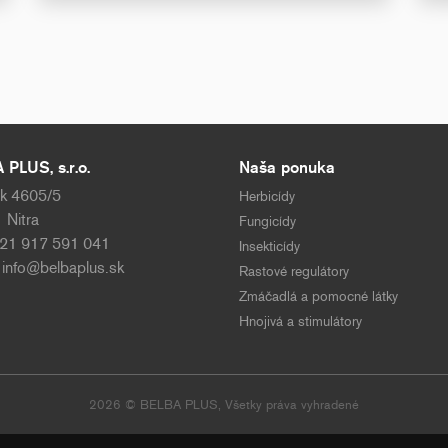
PLUS, s.r.o.
Naša ponuka
k 4605/5
Herbicídy
 Nitra
Fungicídy
421 917 591 041
Insekticídy
:
info@belbaplus.sk
Rastové regulátory
Zmáčadlá a pomocné látky
Hnojivá a stimulátory
2026 © BELBA PLUS, Všetky práva vyhradené