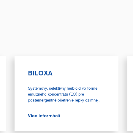
BILOXA
Systémový, selektívny herbicíd vo forme
emulzného koncentrátu (EC) pre
postemergentné ošetrenie repky ozimnej,
repky jarnej,...
Viac informácií