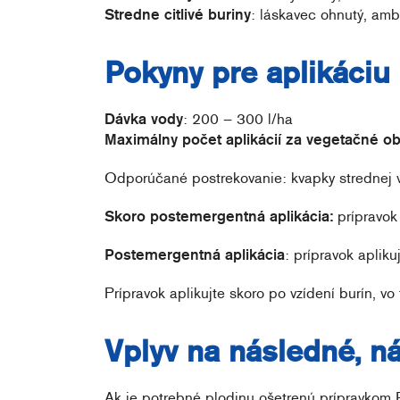
Stredne citlivé buriny
: láskavec ohnutý, ambr
Pokyny pre aplikáciu
Dávka vody
: 200 – 300 l/ha
Maximálny počet aplikácií za vegetačné o
Odporúčané postrekovanie: kvapky strednej v
Skoro postemergentná aplikácia:
prípravok 
Postemergentná aplikácia
: prípravok aplik
Prípravok aplikujte skoro po vzídení burín, vo
Vplyv na následné, n
Ak je potrebné plodinu ošetrenú prípravkom