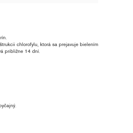
rín.
rukcii chlorofylu, ktorá sa prejavuje bielením
á približne 14 dní.
byčajný.