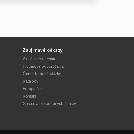
Zaujímavé odkazy
Aktuálne ošetrenia
Plodinové odporúčania
Často kladené otázky
Katalógy
Fotogaléria
Kontakt
Spracovanie osobných údajov