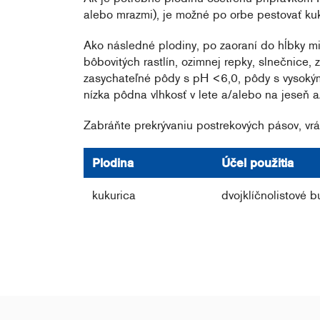
alebo mrazmi), je možné po orbe pestovať kuk
Ako následné plodiny, po zaoraní do hĺbky min
bôbovitých rastlín, ozimnej repky, slnečnice,
zasychateľné pôdy s pH <6,0, pôdy s vysokým
nízka pôdna vlhkosť v lete a/alebo na jeseň a
Zabráňte prekrývaniu postrekových pásov, vrá
Plodina
Účel použitia
kukurica
dvojklíčnolistové b