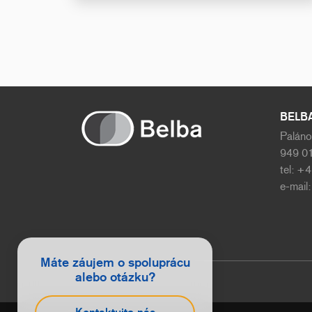
BELBA 
Paláno
949 01
tel: +
e-mail
Máte záujem o spoluprácu
alebo otázku?