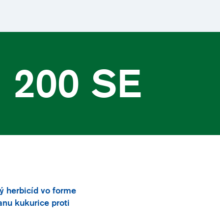
 200 SE
 herbicíd vo forme
nu kukurice proti