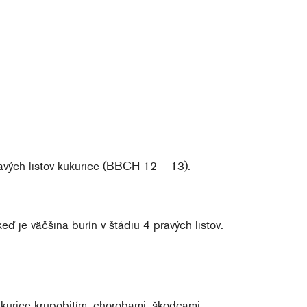
ravých listov kukurice (BBCH 12 – 13).
eď je väčšina burín v štádiu 4 pravých listov.
kurice krupobitím, chorobami, škodcami