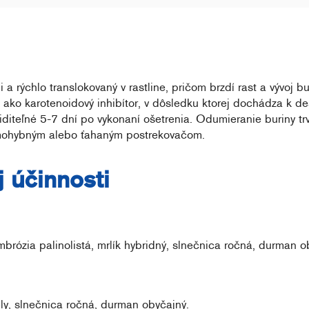
 a rýchlo translokovaný v rastline, pričom brzdí rast a vývoj bu
 ako karotenoidový inhibítor, v dôsledku ktorej dochádza k dešt
viditeľné 5-7 dní po vykonaní ošetrenia. Odumieranie buriny trv
amohybným alebo ťahaným postrekovačom.
 účinnosti
ambrózia palinolistá, mrlík hybridný, slnečnica ročná, durman o
iely, slnečnica ročná, durman obyčajný.