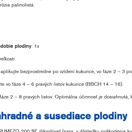
ózia palinolistá.
bdobie plodiny
: 1x
eľkosti
aplikujte bezprostredne po vzídení kukurice, vo fáze 2 – 3 p
ujte vo fáze 4 – 6 pravých listov kukurice (BBCH 14 – 16).
 fáze 2 – 8 pravých listov. Optimálna účinnosť je dosiahnutá, k
áhradné a susediace plodiny
 RUMEZO 200 SE zlikvidovať (napr. v dôsledku poškodenia ku