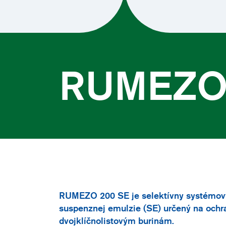
RUMEZO
RUMEZO 200 SE je selektívny systémový
suspenznej emulzie (SE) určený na ochra
dvojklíčnolistovým burinám.