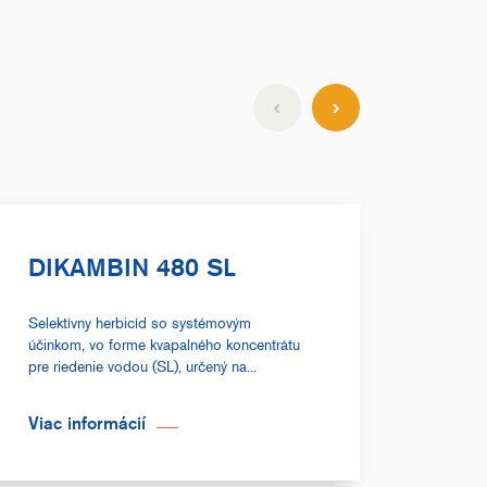
DIKAMBIN 480 SL
EV
Selektívny herbicíd so systémovým
Prípra
účinkom, vo forme kvapalného koncentrátu
system
pre riedenie vodou (SL), určený na...
suspenz
Viac informácií
Viac 