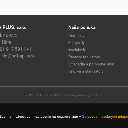
PLUS, s.r.o.
Naša ponuka
k 4605/5
Herbicídy
 Nitra
Fungicídy
421 917 591 041
Insekticídy
:
info@belbaplus.sk
Rastové regulátory
Zmáčadlá a pomocné látky
Hnojivá a stimulátory
2026 © BELBA PLUS, Všetky práva vyhradené
žívaní a možnostiach nastavenia sa dozviete viac v
Spracovaní osobných údajo