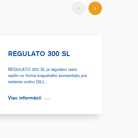
REGULATO 300 SL
RET
REGULATO 300 SL je regulátor rastu
Postre
rastlín vo forme kvapalného koncentrátu pre
koncent
riedenie vodou (SL)....
na regu
Viac informácií
Viac 