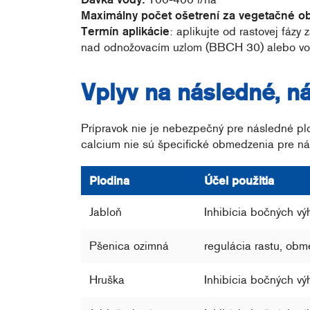
Maximálny počet ošetrení za vegetačné ob
Termín aplikácie
: aplikujte od rastovej fázy
nad odnožovacím uzlom (BBCH 30) alebo vo fáze
Vplyv na následné, n
Prípravok nie je nebezpečný pre následné pl
calcium nie sú špecifické obmedzenia pre ná
Plodina
Účel použitia
Jabloň
Inhibícia bočných vý
Pšenica ozimná
regulácia rastu, obm
Hruška
Inhibícia bočných vý