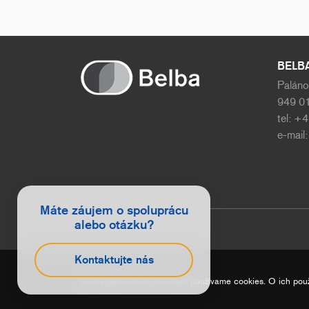
BELBA 
Paláno
949 01
tel: +
e-mail
Máte záujem o spoluprácu
alebo otázku?
Kontaktujte nás
Na zlepšenie našich služieb používame cookies. O ich pou