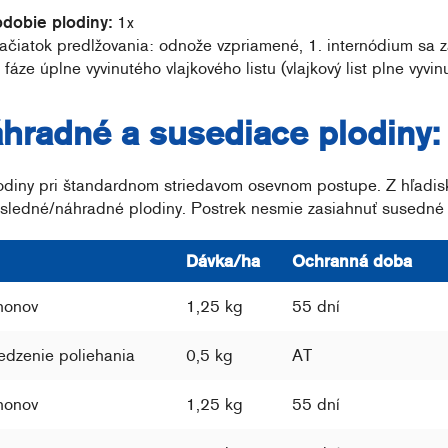
dobie plodiny:
1x
 začiatok predlžovania: odnože vzpriamené, 1. internódium sa z
 úplne vyvinutého vlajkového listu (vlajkový list plne vyvinut
áhradné a susediace plodiny:
odiny pri štandardnom striedavom osevnom postupe. Z hľadiska
sledné/náhradné plodiny. Postrek nesmie zasiahnuť susedné k
Dávka/ha
Ochranná doba
honov
1,25 kg
55 dní
edzenie poliehania
0,5 kg
AT
honov
1,25 kg
55 dní