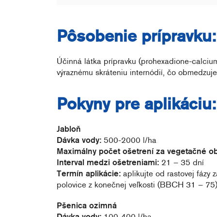
Pôsobenie prípravku:
Účinná látka prípravku (prohexadione-calcium)
výraznému skráteniu internódií, čo obmedzuje
Pokyny pre aplikáciu:
Jabloň
Dávka vody:
500-2000 l/ha
Maximálny počet ošetrení za vegetačné ob
Interval medzi ošetreniami:
21 – 35 dní
Termín aplikácie:
aplikujte od rastovej fázy 
polovice z konečnej veľkosti (BBCH 31 – 75)
Pšenica ozimná
Dávka vody:
100-400 l/ha