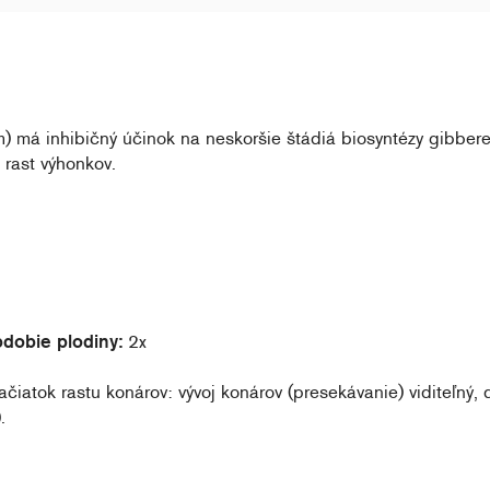
 má inhibičný účinok na neskoršie štádiá biosyntézy gibberel
 rast výhonkov.
dobie plodiny:
2x
začiatok rastu konárov: vývoj konárov (presekávanie) viditeľný,
.