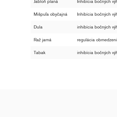
Jabloň planá
Inhibícia bočných vý
Mišpuľa obyčajná
Inhibícia bočných vý
Dula
inhibícia bočných vý
Raž jarná
regulácia obmedzeni
Tabak
inhibícia bočných vý