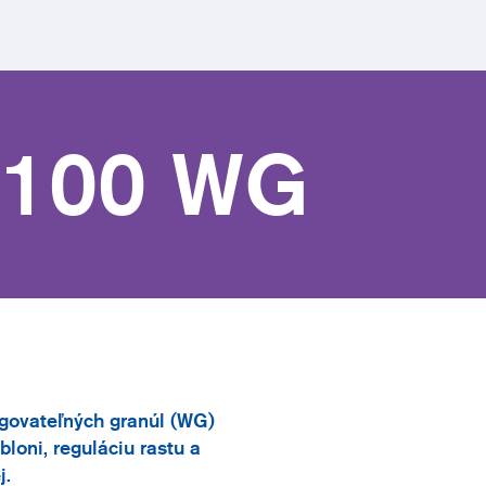
 100 WG
rgovateľných granúl (WG)
loni, reguláciu rastu a
j.