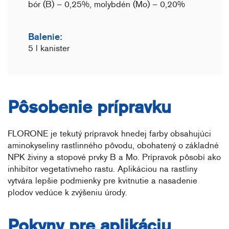
bór (B) – 0,25%, molybdén (Mo) – 0,20%
Balenie:
5 l kanister
Pôsobenie prípravku
FLORONE je tekutý prípravok hnedej farby obsahujúci
aminokyseliny rastlinného pôvodu, obohatený o základné
NPK živiny a stopové prvky B a Mo. Prípravok pôsobí ako
inhibítor vegetatívneho rastu. Aplikáciou na rastliny
vytvára lepšie podmienky pre kvitnutie a nasadenie
plodov vedúce k zvýšeniu úrody.
Pokyny pre aplikáciu