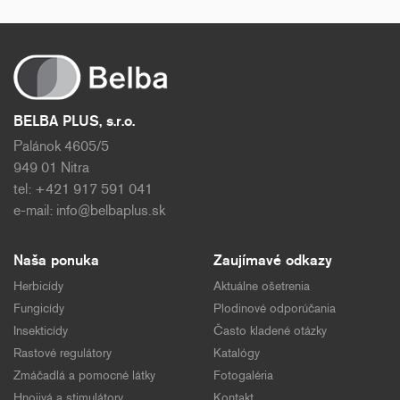
BELBA PLUS, s.r.o.
Palánok 4605/5
949 01 Nitra
tel: +421 917 591 041
e-mail:
info@belbaplus.sk
Naša ponuka
Zaujímavé odkazy
Herbicídy
Aktuálne ošetrenia
Fungicídy
Plodinové odporúčania
Insekticídy
Často kladené otázky
Rastové regulátory
Katalógy
Zmáčadlá a pomocné látky
Fotogaléria
Hnojivá a stimulátory
Kontakt