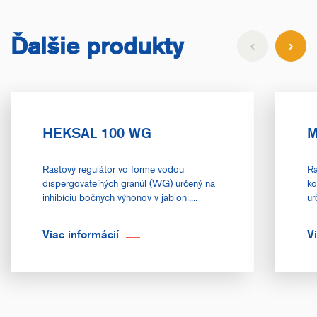
Ďalšie produkty
HEKSAL 100 WG
M
Rastový regulátor vo forme vodou
Ra
dispergovateľných granúl (WG) určený na
ko
inhibíciu bočných výhonov v jabloni,...
ur
Viac informácií
V