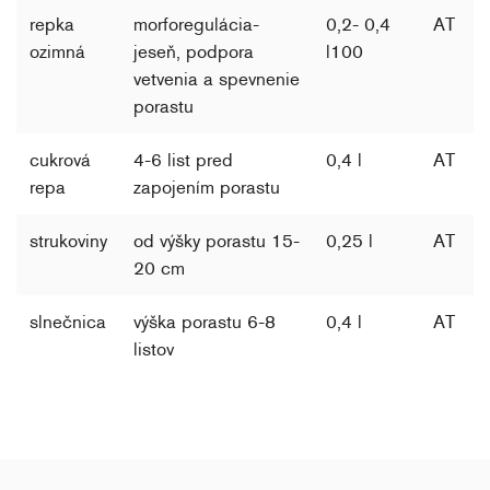
repka
morforegulácia-
0,2- 0,4
AT
ozimná
jeseň, podpora
l100
vetvenia a spevnenie
porastu
cukrová
4-6 list pred
0,4 l
AT
repa
zapojením porastu
strukoviny
od výšky porastu 15-
0,25 l
AT
20 cm
slnečnica
výška porastu 6-8
0,4 l
AT
listov