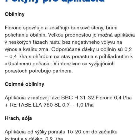
Obilniny
Florone spevňuje a zosilňuje bunkové steny, bráni
poliehaniu obilnín. Veľkou prednosťou je možná aplikácia
v neskorých fázach rastu bez negatívneho vplyvu na
výnos a kvalitu zrna. Odporúčané dávky u obilnín sú 0,2
– 0,4 l/ha s ohľadom na stav porastu a s prihliadnutím k
aktuálnemu počasiu. V intenzívne sa vyvíjajúcich
porastoch potrebuje partnera.
Ozimné obilniny
Aplikácia v rastovej fáze BBC H 31-32 Florone 0,4 l/ha
+ RE TABE LLA 750 SL 0,7 – 1,0 l/ha
Hrach, sója
Aplikácia od výšky porastu 15-20 cm do začiatku
kvitnutia v dávke 0,2 l/ha.