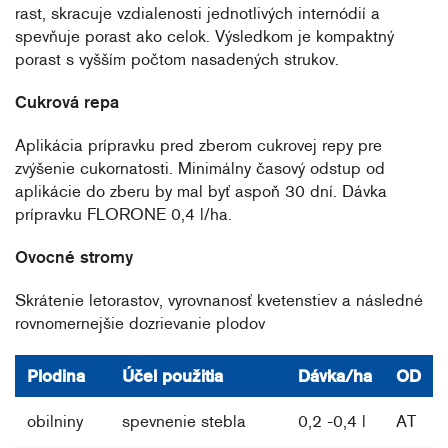
rast, skracuje vzdialenosti jednotlivých internódií a
spevňuje porast ako celok. Výsledkom je kompaktný
porast s vyšším počtom nasadených strukov.
Cukrová repa
Aplikácia prípravku pred zberom cukrovej repy pre
zvýšenie cukornatosti. Minimálny časový odstup od
aplikácie do zberu by mal byť aspoň 30 dní. Dávka
prípravku FLORONE 0,4 l/ha.
Ovocné stromy
Skrátenie letorastov, vyrovnanosť kvetenstiev a následné
rovnomernejšie dozrievanie plodov
Plodina
Účel použitia
Dávka/ha
OD
obilniny
spevnenie stebla
0,2 -0,4 l
AT