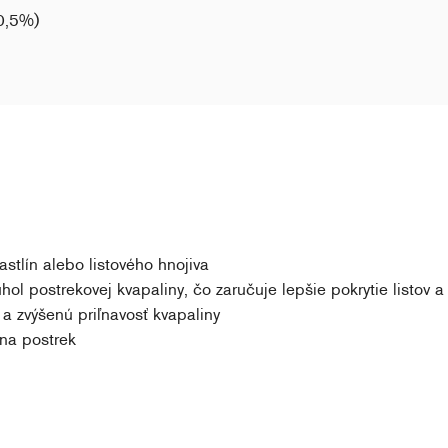
20,5%)
stlín alebo listového hnojiva
ol postrekovej kvapaliny, čo zaručuje lepšie pokrytie listov a p
 a zvýšenú priľnavosť kvapaliny
 na postrek