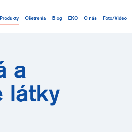
Produkty
Ošetrenia
Blog
EKO
O nás
Foto/Video
á a
látky