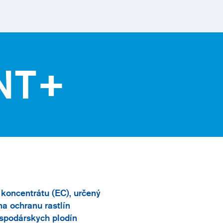
NT+
koncentrátu (EC), určený
a ochranu rastlín
ospodárskych plodín