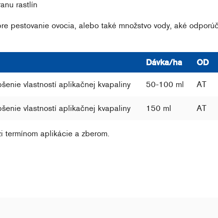
anu rastlín
re pestovanie ovocia, alebo také množstvo vody, aké odporúč
Dávka/ha
OD
pšenie vlastností aplikačnej kvapaliny
50-100 ml
AT
pšenie vlastností aplikačnej kvapaliny
150 ml
AT
 termínom aplikácie a zberom.