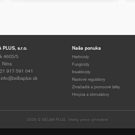
PLUS, s.r.o.
Naša ponuka
k 4605/5
Herbicídy
 Nitra
Fungicídy
421 917 591 041
Insekticídy
:
info@belbaplus.sk
Rastové regulátory
Zmáčadlá a pomocné látky
Hnojivá a stimulátory
2026 © BELBA PLUS, Všetky práva vyhradené