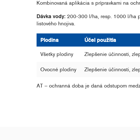
Kombinovaná aplikácia s prípravkami na ochr
Dávka vody:
200-300 l/ha, resp. 1000 l/ha p
listového hnojiva.
Plodina
Účel použitia
Všetky plodiny
Zlepšenie účinnosti, zle
Ovocné plodiny
Zlepšenie účinnosti, zle
AT – ochranná doba je daná odstupom medzi