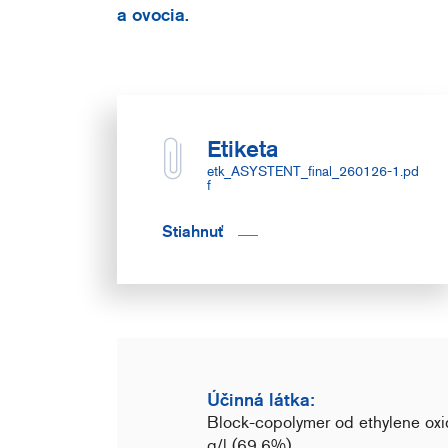
a ovocia.
Etiketa
etk_ASYSTENT_final_260126-1.pd
f
Stiahnuť
Účinná látka:
Block-copolymer od ethylene oxi
g/l (69,6%)