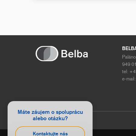
BELBA 
Paláno
949 01
tel: +
e-mail
Máte záujem o spoluprácu
alebo otázku?
Kontaktujte nás