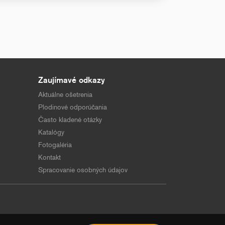
Zaujímavé odkazy
Aktuálne ošetrenia
Plodinové odporúčania
Často kladené otázky
Katalógy
Fotogaléria
Kontakt
Spracovanie osobných údajov