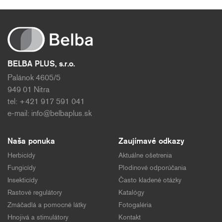
BELBA PLUS, s.r.o.
Palánok 4605/5
949 01 Nitra
tel: +421 917 591 041
e-mail:
info@belbaplus.sk
Naša ponuka
Zaujímavé odkazy
Herbicídy
Aktuálne ošetrenia
Fungicídy
Plodinové odporúčania
Insekticídy
Často kladené otázky
Rastové regulátory
Katalógy
Zmáčadlá a pomocné látky
Fotogaléria
Hnojivá a stimulátory
Kontakt