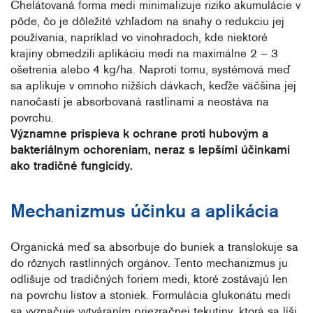
Chelátovaná forma medi minimalizuje riziko akumulácie v
pôde, čo je dôležité vzhľadom na snahy o redukciu jej
používania, napríklad vo vinohradoch, kde niektoré
krajiny obmedzili aplikáciu medi na maximálne 2 – 3
ošetrenia alebo 4 kg/ha. Naproti tomu, systémová meď
sa aplikuje v omnoho nižších dávkach, keďže väčšina jej
nanočastí je absorbovaná rastlinami a neostáva na
povrchu.
Významne prispieva k ochrane proti hubovým a
bakteriálnym ochoreniam, neraz s lepšími účinkami
ako tradičné fungicídy.
Mechanizmus účinku a aplikácia
Organická meď sa absorbuje do buniek a translokuje sa
do rôznych rastlinných orgánov. Tento mechanizmus ju
odlišuje od tradičných foriem medi, ktoré zostávajú len
na povrchu listov a stoniek. Formulácia glukonátu medi
sa vyznačuje vytváraním priezračnej tekutiny, ktorá sa líši