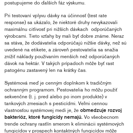
postupujeme do ďalších fáz výskumu.
Pri testovaní vplyvu dávky na účinnosť (test rate
response) sa ukázalo, že niektoré druhy nevykazovali
maximálnu citlivosť pri nižších dávkach odporúčaných
výrobcami. Tieto vzťahy by mali byť dobre známe. Neraz
sa stáva, že dodávatelia odporúčajú nižšie dávky, než sú
uvedené na etikete, a zároveň pestovatelia sa snažia
znížiť náklady používaním menších než odporúčaných
dávok na hektár. V takých prípadoch môže byť rast
patogénu zastavený len na krátky čas.
Systémová meď je cenným doplnkom k tradičným
ochranným programom. Pestovatelia ho môžu použiť
sekvenčne (t. j. pred alebo po inom produkte) v
tankových zmesiach s pesticídmi. Veľmi cennou
vlastnosťou systémovej medi je, že
obmedzuje rozvoj
bakterióz, ktoré fungicídy nemajú.
Vo všeobecnom
trende ochrany rastlín smerom k eliminácii systémových
fungicídov v prospech kontaktných fungicídov môže