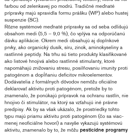
farbou od zelenkavej po modrú. Tradičné meďnaté
prípravky majú spravidla formu prášku (WP) alebo hustej
suspenzie (SC).
Rôzne systémové meďnaté prípravky sa od seba odlišujú
obsahom medi (5,5 – 9,0 %), čo vplýva na odporúčanú
dávku aplikácie. Okrem medi obsahujú aj doplnkové
prvky, ako organický dusík, síru, zinok, aminokyseliny a
rastlinné peptidy. Na trhu sú tieto produkty klasifikované
ako listové hnojivá alebo rastlinné stimulanty, ktoré
napomáhajú znižovaniu stresu, posilňovaniu imunity proti
patogénom a dopĺňaniu deficitov mikroelementov.
Dodávatelia z formálnych dôvodov nemôžu oficiálne
deklarovať aktivitu proti patogénom, pretože by to
znamenalo, že ponúkajú prípravok na ochranu rastlín, nie
hnojivo či stimulátor, na ktorý sa vzťahujú iné právne
predpisy. Ak by sa však ukázalo, že prostriedky tohto
typu majú priamu aktivitu proti patogénom (čo sa viac-
menej neoficiálne hovorí) a navyše vykazujú systémovú
aktivitu, znamenalo by to, že môžu
pesticídne programy