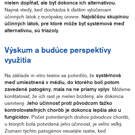
nielen dopĺňať, ale byť dokonca ich alternatívou.
Najmä vtedy, keď dochádza k ďalším vylúčeniam
účinných látok z európskej úrovne.
Najväčšou skupinou
účinných látok, pre ktoré môže byť systémová meď
alternatívou, sú triazoly.
Výskum a budúce perspektívy
využitia
Na základe in vitro testov sa potvrdilo, že
systémová
meď umiestnená v médiu, do ktorého boli potom
zavedené patogény, mala na ne priamy vplyv
. Môžeme
konštatovať, že ich rast je nielen brzdený, ale dokonca
usmrtený.
Jeho účinnosť proti pôvodcom ťažko
kontrolovateľných chorôb je dokonca lepšia ako u
fungicídov
. Počet potvrdených druhov pôvodcov chorôb,
u ktorých bola potvrdená jeho účinnosť, je veľmi veľký.
Zoznam týchto patogénov neustále rastie, keď