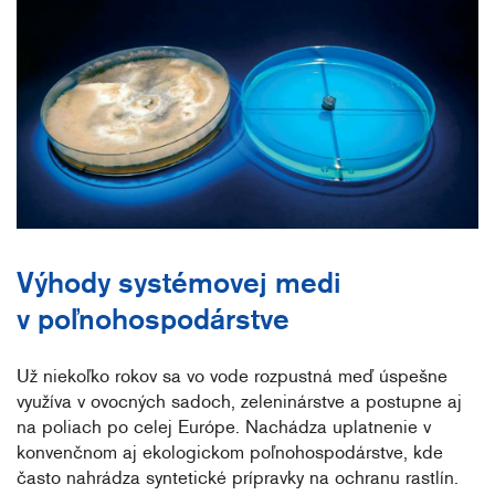
Výhody systémovej medi
v poľnohospodárstve
Už niekoľko rokov sa vo vode rozpustná meď úspešne
využíva v ovocných sadoch, zeleninárstve a postupne aj
na poliach po celej Európe. Nachádza uplatnenie v
konvenčnom aj ekologickom poľnohospodárstve, kde
často nahrádza syntetické prípravky na ochranu rastlín.