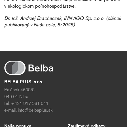
v ekologickom poľnohospodárstve.
Dr. Inž. Andrzej Brachaczek, INNVIGO Sp. z.o o (článok
publikovaný v Naše pole, 5/2025)
BELBA PLUS, s.r.o.
Palánok 4605/5
949 01 Nitra
tel: +421 917 591 041
e-mail:
info@belbaplus.sk
Naša ponuka
Zaujímavé odkazy