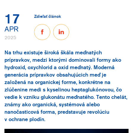
17
Zdieľať článok
APR
2025
Na trhu existuje široká škála meďnatých
prípravkov, medzi ktorými dominovali formy ako
hydroxid, oxychlorid a oxid meďnatý. Moderná
generácia prípravkov obsahujúcich meď je
založená na organickej forme, konkrétne na
zlúčenine medi s kyselinou heptaglukónovou, čo
vedie k vzniku glukonátu meďnatého. Tento chelát,
známy ako organická, systémová alebo
nanočasticová forma, predstavuje revolúciu
v ochrane plodín.