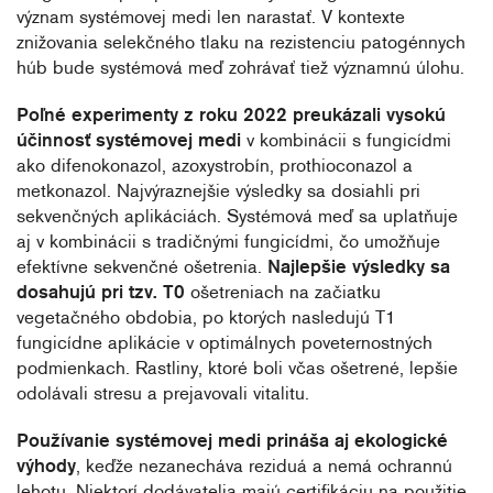
význam systémovej medi len narastať. V kontexte
znižovania selekčného tlaku na rezistenciu patogénnych
húb bude systémová meď zohrávať tiež významnú úlohu.
Poľné experimenty z roku 2022 preukázali vysokú
účinnosť systémovej medi
v kombinácii s fungicídmi
ako difenokonazol, azoxystrobín, prothioconazol a
metkonazol. Najvýraznejšie výsledky sa dosiahli pri
sekvenčných aplikáciách. Systémová meď sa uplatňuje
aj v kombinácii s tradičnými fungicídmi, čo umožňuje
efektívne sekvenčné ošetrenia.
Najlepšie výsledky sa
dosahujú pri tzv. T0
ošetreniach na začiatku
vegetačného obdobia, po ktorých nasledujú T1
fungicídne aplikácie v optimálnych poveternostných
podmienkach. Rastliny, ktoré boli včas ošetrené, lepšie
odolávali stresu a prejavovali vitalitu.
Používanie systémovej medi prináša aj ekologické
výhody
, keďže nezanecháva reziduá a nemá ochrannú
lehotu. Niektorí dodávatelia majú certifikáciu na použitie