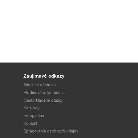
Zaujímavé odkazy
Aktuálne ošetrenia
Plodinové odporúčania
Často kladené otázky
Katalógy
Fotogaléria
Kontakt
Spracovanie osobných údajov