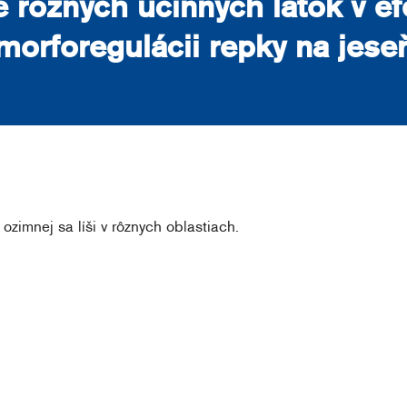
e rôznych účinných látok v ef
morforegulácii repky na jese
 ozimnej sa líši v rôznych oblastiach.