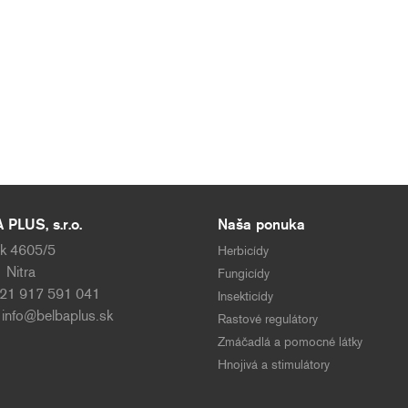
PLUS, s.r.o.
Naša ponuka
k 4605/5
Herbicídy
 Nitra
Fungicídy
421 917 591 041
Insekticídy
:
info@belbaplus.sk
Rastové regulátory
Zmáčadlá a pomocné látky
Hnojivá a stimulátory