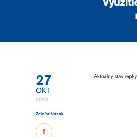
Využiti
27
Aktuálny stav repky
OKT
2023
Zdieľať článok