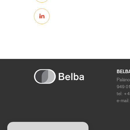
BELBA 
Paláno
949 01
tel: +
e-mail