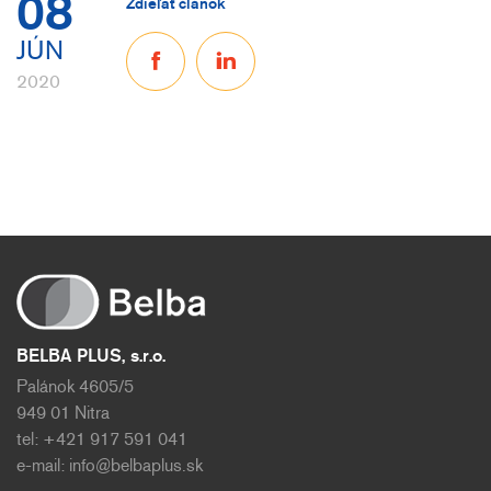
08
Zdieľať článok
JÚN
2020
BELBA PLUS, s.r.o.
Palánok 4605/5
949 01 Nitra
tel: +421 917 591 041
e-mail:
info@belbaplus.sk