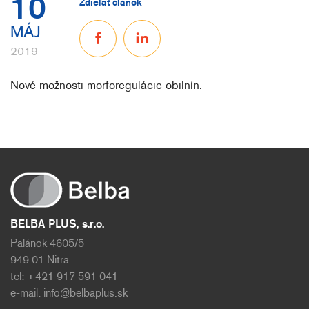
10
Zdieľať článok
MÁJ
2019
Nové možnosti morforegulácie obilnín.
BELBA PLUS, s.r.o.
Palánok 4605/5
949 01 Nitra
tel: +421 917 591 041
e-mail:
info@belbaplus.sk