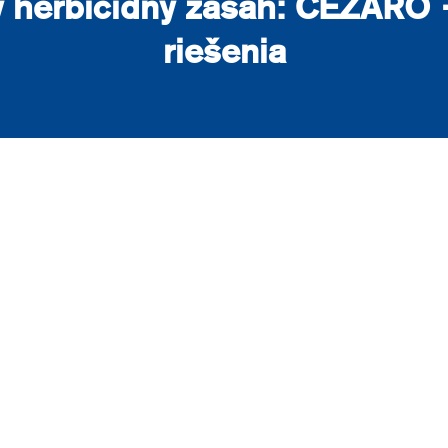
 herbicídny zásah: CEZARO 
riešenia