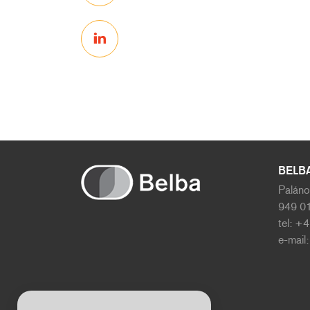
BELBA 
Paláno
949 01
tel: +
e-mail