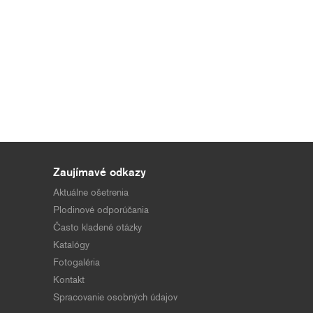
Zaujímavé odkazy
Aktuálne ošetrenia
Plodinové odporúčania
Často kladené otázky
Katalógy
Fotogaléria
Kontakt
Spracovanie osobných údajov