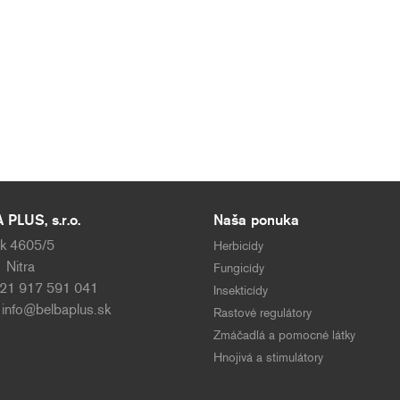
PLUS, s.r.o.
Naša ponuka
k 4605/5
Herbicídy
 Nitra
Fungicídy
421 917 591 041
Insekticídy
:
info@belbaplus.sk
Rastové regulátory
Zmáčadlá a pomocné látky
Hnojivá a stimulátory