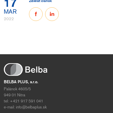
17
Zdieľať článok
MAR
2022
BELBA PLUS, s.r.o.
Palánok 4605/5
949 01 Nitra
tel: +421 917 591 041
e-mail:
info@belbaplus.sk