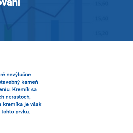
ovaní
oré nevýlučne
ý stavebný kameň
eniu. Kremík sa
ch nerastoch,
a kremíka je však
 tohto prvku.