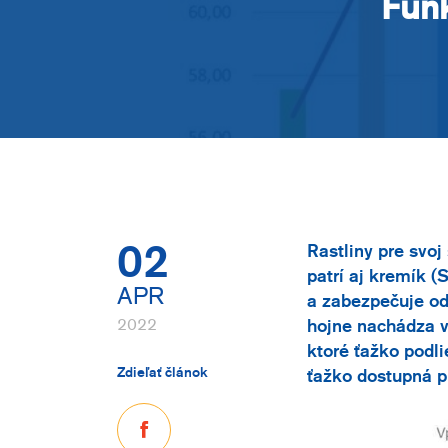
Funk
02
Rastliny pre svoj
patrí aj kremík (
APR
a zabezpečuje od
2022
hojne nachádza v
ktoré ťažko podl
Zdieľať článok
ťažko dostupná pr