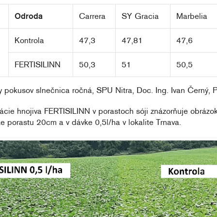
Odroda
Carrera
SY Gracia
Marbelia
Kontrola
47,3
47,81
47,6
FERTISILINN
50,3
51
50,5
y pokusov slnečnica ročná, SPU Nitra, Doc. Ing. Ivan Černý,
kácie hnojiva FERTISILINN v porastoch sóji znázorňuje obrázok
e porastu 20cm a v dávke 0,5l/ha v lokalite Trnava.