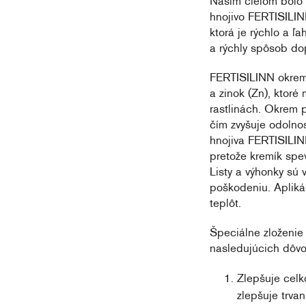
Našim cieľom bolo pr
hnojivo FERTISILINN
ktorá je rýchlo a ľ
a rýchly spôsob dop
FERTISILINN okrem 
a zinok (Zn), ktoré
rastlinách. Okrem p
čím zvyšuje odolno
hnojiva FERTISILINN
pretože kremík spe
Listy a výhonky sú 
poškodeniu. Apliká
teplôt.
Špeciálne zloženie 
nasledujúcich dôv
Zlepšuje celko
zlepšuje trvan