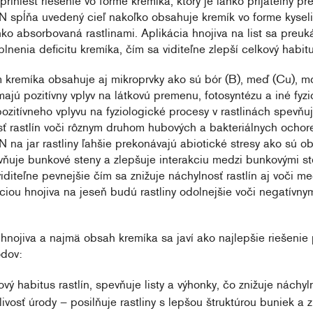
iniesť riešenie vo forme kremíka, ktorý je ľahko prijateľný pre 
 spĺňa uvedený cieľ nakoľko obsahuje kremík vo forme kyselin
ahko absorbovaná rastlinami. Aplikácia hnojiva na list sa preuk
lnenia deficitu kremíka, čím sa viditeľne zlepší celkový habitus
kremíka obsahuje aj mikroprvky ako sú bór (B), meď (Cu), m
 majú pozitívny vplyv na látkovú premenu, fotosyntézu a iné fyz
ozitívneho vplyvu na fyziologické procesy v rastlinách spevň
sť rastlín voči rôznym druhom hubových a bakteriálnych ochore
 na jar rastliny ľahšie prekonávajú abiotické stresy ako sú 
vňuje bunkové steny a zlepšuje interakciu medzi bunkovými s
viditeľne pevnejšie čím sa znižuje náchylnosť rastlín aj voči 
ciou hnojiva na jeseň budú rastliny odolnejšie voči negatívny
hnojiva a najmä obsah kremíka sa javí ako najlepšie riešenie p
odov:
vý habitus rastlín, spevňuje listy a výhonky, čo znižuje náchy
livosť úrody – posilňuje rastliny s lepšou štruktúrou buniek a 