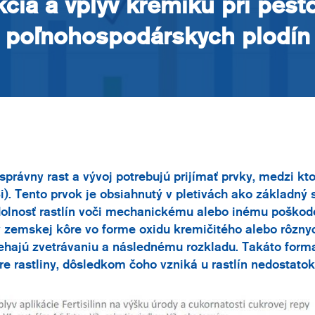
cia a vplyv kremíku pri pest
poľnohospodárskych plodín
 správny rast a vývoj potrebujú prijímať prvky, medzi kt
Si). Tento prvok je obsiahnutý v pletivách ako základn
olnosť rastlín voči mechanickému alebo inému poškod
 zemskej kôre vo forme oxidu kremičitého alebo rôzny
iehajú zvetrávaniu a následnému rozkladu. Takáto form
e rastliny, dôsledkom čoho vzniká u rastlín nedostatok