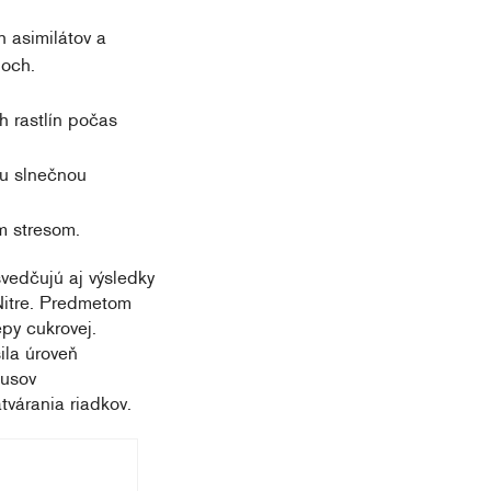
h asimilátov a
noch.
h rastlín počas
ou slnečnou
m stresom.
svedčujú aj výsledky
Nitre. Predmetom
py cukrovej.
ila úroveň
kusov
tvárania riadkov.