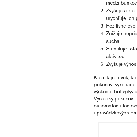
medzi bunkov
Zvyšuje a zle
urýchľuje ich
Pozitívne ovp
Znižuje nepri
sucha.
Stimuluje fot
aktivitou.
Zvyšuje výnos
Kremík je prvok, kt
pokusov, vykonané 
výskumu bol vplyv 
Výsledky pokusov pr
cukornatosti testov
i prevádzkových par