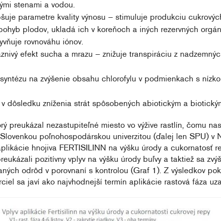
ými stenami a vodou.
pšuje parametre kvality výnosu – stimuluje produkciu cukrovýc
 pohyb plodov, ukladá ich v koreňoch a iných rezervných orgá
lyvňuje rovnováhu iónov.
aznivý efekt sucha a mrazu – znižuje transpiráciu z nadzemnýc
osyntézu na zvýšenie obsahu chlorofylu v podmienkach s nízk
 v dôsledku zníženia strát spôsobených abiotickým a biotický
orý preukázal nezastupiteľné miesto vo výžive rastlín, čomu na
Slovenkou poľnohospodárskou univerzitou (ďalej len SPU) v 
aplikácie hnojiva FERTISILINN na výšku úrody a cukornatosť re
eukázali pozitívny vplyv na výšku úrody buľvy a taktiež sa zvýš
aných odrôd v porovnaní s kontrolou (Graf 1). Z výsledkov po
ciel sa javí ako najvhodnejší termín aplikácie rastová fáza uza