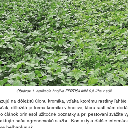
Obrázok 1. Aplikácia hnojiva FERTISILINN 0,5 l/ha v sóji
ujú na dôležitú úlohu kremíka, vďaka ktorému rastliny ľahšie
ak, dôležitá je forma kremíku v hnojive, ktorú rastlinám dodá
o článok priniesol užitočné poznatky a pri pestovaní zvážite vy
taktujte našu agronomickú službu. Kontakty a ďalšie informác
ww.belbaplus.sk.