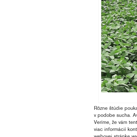
Rôzne štúdie poukaz
v podobe sucha. Avš
Veríme, že vám tent
viac informácií kon
webovej stránke w