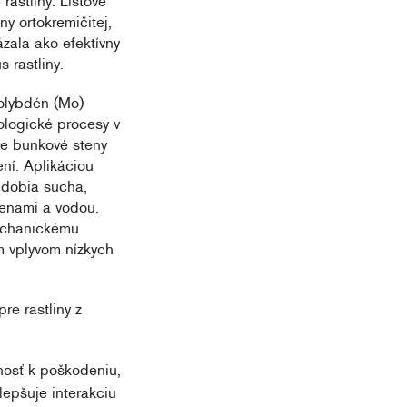
rastliny. Listové
y ortokremičitej,
ázala ako efektívny
 rastliny.
olybdén (Mo)
iologické procesy v
uje bunkové steny
ní. Aplikáciou
obdobia sucha,
tenami a vodou.
mechanickému
m vplyvom nízkych
re rastliny z
lnosť k poškodeniu,
zlepšuje interakciu